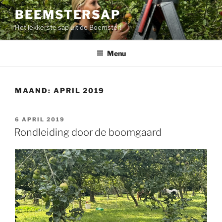
Ga
BEEMSTERSAP
naar
Het lekkerste sap uit de Beemster!
de
inhoud
Menu
MAAND:
APRIL 2019
GEPLAATST
6 APRIL 2019
OP
Rondleiding door de boomgaard