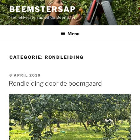
Ga
BEEMSTERSAP
naar
Het lekkerste sap uit de Beemster!
de
inhoud
Menu
CATEGORIE:
RONDLEIDING
GEPLAATST
6 APRIL 2019
OP
Rondleiding door de boomgaard