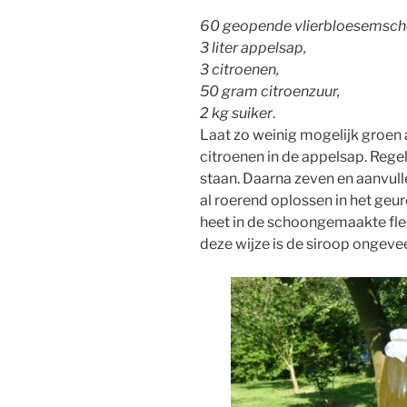
60 geopende vlierbloesemsc
3 liter appelsap,
3 citroenen,
50 gram citroenzuur,
2 kg suiker
.
Laat zo weinig mogelijk groen
citroenen in de appelsap. Rege
staan. Daarna zeven en aanvullen
al roerend oplossen in het geu
heet in de schoongemaakte fle
deze wijze is de siroop ongeve