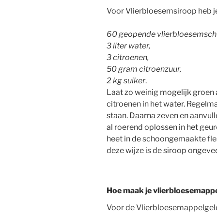
Voor Vlierbloesemsiroop heb j
60 geopende vlierbloesemsc
3 liter water,
3 citroenen,
50 gram citroenzuur,
2 kg suiker
.
Laat zo weinig mogelijk groen
citroenen in het water. Regelm
staan. Daarna zeven en aanvullen
al roerend oplossen in het geu
heet in de schoongemaakte fle
deze wijze is de siroop ongeve
Hoe maak je vlierbloesemappe
Voor de Vlierbloesemappelgelei