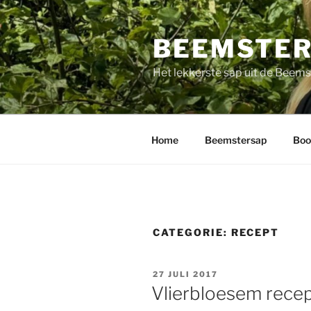
Ga
naar
BEEMSTE
de
inhoud
Het lekkerste sap uit de Beems
Home
Beemstersap
Boo
CATEGORIE:
RECEPT
GEPLAATST
27 JULI 2017
OP
Vlierbloesem rece