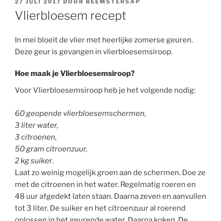
GEPLAATST
27 JULI 2017
DOOR
BEEMSTERSAP
OP
Vlierbloesem recept
In mei bloeit de vlier met heerlijke zomerse geuren.
Deze geur is gevangen in vlierbloesemsiroop.
Hoe maak je Vlierbloesemsiroop?
Voor Vlierbloesemsiroop heb je het volgende nodig:
60 geopende vlierbloesemschermen,
3 liter water,
3 citroenen,
50 gram citroenzuur,
2 kg suiker
.
Laat zo weinig mogelijk groen aan de schermen. Doe ze
met de citroenen in het water. Regelmatig roeren en
48 uur afgedekt laten staan. Daarna zeven en aanvullen
tot 3 liter. De suiker en het citroenzuur al roerend
oplossen in het geurende water. Daarna koken. De