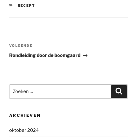
CATEGORIEËN
RECEPT
Bericht
navigatie
Volgend
VOLGENDE
bericht
Rondleiding door de boomgaard
Zoeken
Zoeke
naar:
ARCHIEVEN
oktober 2024