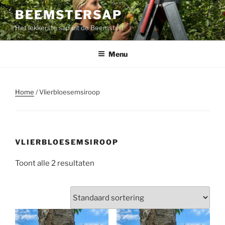
Ga
BEEMSTERSAP
naar
Het lekkerste sap uit de Beemster!
de
inhoud
Menu
Home
/ Vlierbloesemsiroop
VLIERBLOESEMSIROOP
Toont alle 2 resultaten