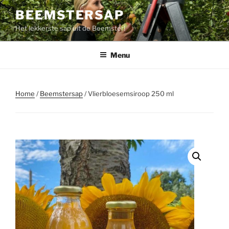
Ga
BEEMSTERSAP
naar
Het lekkerste sap uit de Beemster!
de
inhoud
Menu
Home
/
Beemstersap
/ Vlierbloesemsiroop 250 ml