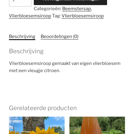
250
Categorieën:
Beemstersap
,
ml
Vlierbloesemsiroop
Tag:
Vlierbloesemsiroop
aantal
Beschrijving
Beoordelingen (0)
Beschrijving
Vlierbloesemsiroop gemaakt van eigen vlierbloesem
met een vleugje citroen.
Gerelateerde producten